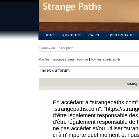
HOME
PHYSIQUE
CALCUL
PHILOSOPHIE
Connexion
Inscription
Voir les messages sans réponse
|
Voir les sujets actifs
Index du forum
strange
En accédant à “strangepaths.com” (d
“strangepaths.com”, “https://stra
d’être légalement responsable des 
d’être légalement responsable de to
ne pas accéder et/ou utiliser “str
ci à n’importe quel moment et nous