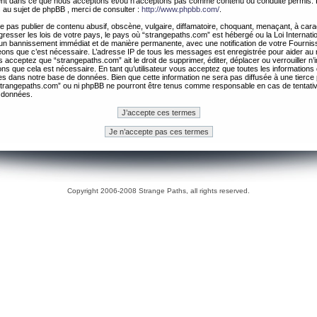
ement dans ce que nous acceptons et/ou n’acceptons pas comme contenu ou conduite permis. 
 au sujet de phpBB , merci de consulter :
http://www.phpbb.com/
.
 pas publier de contenu abusif, obscène, vulgaire, diffamatoire, choquant, menaçant, à cara
gresser les lois de votre pays, le pays où “strangepaths.com” est hébergé ou la Loi Internatio
un bannissement immédiat et de manière permanente, avec une notification de votre Fournis
geons que c’est nécessaire. L’adresse IP de tous les messages est enregistrée pour aider au
 acceptez que “strangepaths.com” ait le droit de supprimer, éditer, déplacer ou verrouiller n’
ns que cela est nécessaire. En tant qu’utilisateur vous acceptez que toutes les information
es dans notre base de données. Bien que cette information ne sera pas diffusée à une tierce 
trangepaths.com” ou ni phpBB ne pourront être tenus comme responsable en cas de tentativ
 données.
Copyright 2006-2008 Strange Paths, all rights reserved.