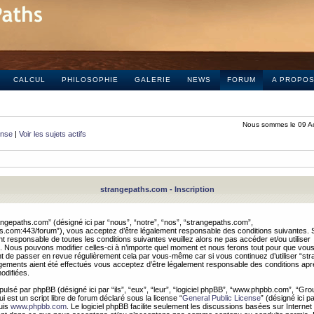
CALCUL
PHILOSOPHIE
GALERIE
NEWS
FORUM
A PROPO
Nous sommes le 09 A
onse
|
Voir les sujets actifs
strangepaths.com - Inscription
ngepaths.com” (désigné ici par “nous”, “notre”, “nos”, “strangepaths.com”,
hs.com:443/forum”), vous acceptez d’être légalement responsable des conditions suivantes. 
t responsable de toutes les conditions suivantes veuillez alors ne pas accéder et/ou utiliser
 Nous pouvons modifier celles-ci à n’importe quel moment et nous ferons tout pour que vou
dent de passer en revue régulièrement cela par vous-même car si vous continuez d’utiliser “s
ements aient été effectués vous acceptez d’être légalement responsable des conditions après
odifiées.
pulsé par phpBB (désigné ici par “ils”, “eux”, “leur”, “logiciel phpBB”, “www.phpbb.com”, “Gr
 est un script libre de forum déclaré sous la license “
General Public License
” (désigné ici p
uis
www.phpbb.com
. Le logiciel phpBB facilite seulement les discussions basées sur Internet