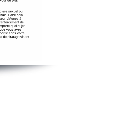
Pour de plus
ctère sexuel ou
nale. Faire cela
seur d’Accès à
 renforcement de
importe quel sujet
s que vous avez
partie sans votre
e de piratage visant