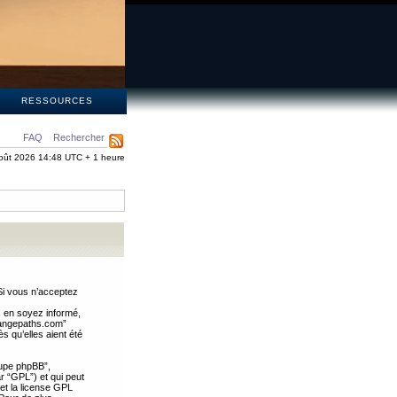
S
RESSOURCES
FAQ
Rechercher
oût 2026 14:48 UTC + 1 heure
Si vous n’acceptez
s en soyez informé,
trangepaths.com”
 qu’elles aient été
oupe phpBB”,
ar “GPL”) et qui peut
 et la license GPL