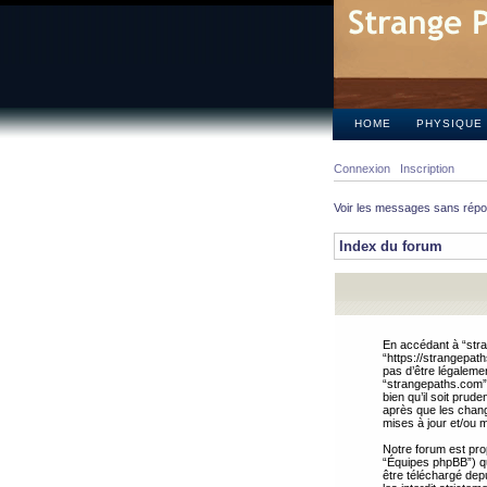
HOME
PHYSIQUE
Connexion
Inscription
Voir les messages sans rép
Index du forum
En accédant à “stra
“https://strangepat
pas d’être légalemen
“strangepaths.com”.
bien qu’il soit pru
après que les chang
mises à jour et/ou m
Notre forum est pro
“Équipes phpBB”) qui
être téléchargé dep