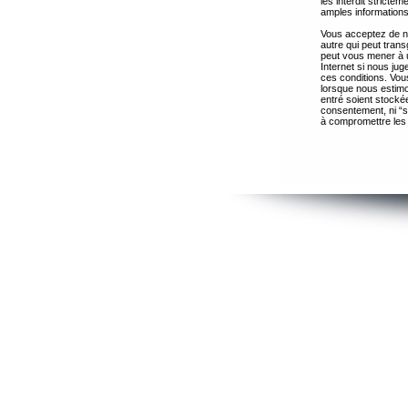
les interdit strict
amples informations
Vous acceptez de ne
autre qui peut trans
peut vous mener à 
Internet si nous ju
ces conditions. Vous
lorsque nous estimo
entré soient stocké
consentement, ni “s
à compromettre les