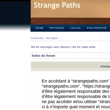
HOME
PHYSIQUE
CALCUL
PHILOSOPHIE
Connexion
Inscription
Voir les messages sans réponse
|
Voir les sujets actifs
Index du forum
strange
En accédant à “strangepaths.com” (d
“strangepaths.com”, “https://stra
d’être légalement responsable des 
d’être légalement responsable de to
ne pas accéder et/ou utiliser “str
ci à n’importe quel moment et nous