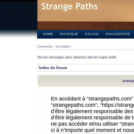
HOME
PHYSIQUE
CALCUL
PHILOSOPHIE
Connexion
Inscription
Voir les messages sans réponse
|
Voir les sujets actifs
Index du forum
strange
En accédant à “strangepaths.com” (d
“strangepaths.com”, “https://stra
d’être légalement responsable des 
d’être légalement responsable de to
ne pas accéder et/ou utiliser “str
ci à n’importe quel moment et nous