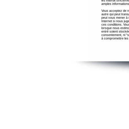
les interdit strict
amples informations
Vous acceptez de ne
autre qui peut trans
peut vous mener à 
Internet si nous ju
ces conditions. Vous
lorsque nous estimo
entré soient stocké
consentement, ni “s
à compromettre les