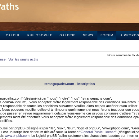
CALCUL
PHILOSOPHIE
GALERIE
NEWS
FORUM
A PROPO
Nous sommes le 07 A
onse
|
Voir les sujets actifs
strangepaths.com - Inscription
ngepaths.com” (désigné ici par “nous”, “notre”, “nos”, “strangepaths.com”,
hs.com:443/forum”), vous acceptez d’être légalement responsable des conditions suivantes. 
t responsable de toutes les conditions suivantes veuillez alors ne pas accéder et/ou utiliser
 Nous pouvons modifier celles-ci à n’importe quel moment et nous ferons tout pour que vou
dent de passer en revue régulièrement cela par vous-même car si vous continuez d’utiliser “s
ements aient été effectués vous acceptez d’être légalement responsable des conditions après
odifiées.
pulsé par phpBB (désigné ici par “ils”, “eux”, “leur”, “logiciel phpBB”, “www.phpbb.com”, “Gr
 est un script libre de forum déclaré sous la license “
General Public License
” (désigné ici p
uis
www.phpbb.com
. Le logiciel phpBB facilite seulement les discussions basées sur Internet