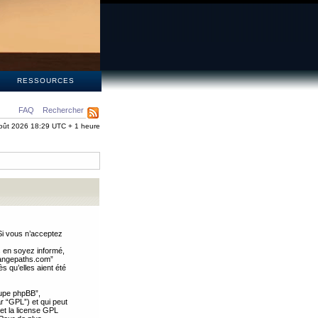
S
RESSOURCES
FAQ
Rechercher
oût 2026 18:29 UTC + 1 heure
Si vous n’acceptez
s en soyez informé,
trangepaths.com”
 qu’elles aient été
oupe phpBB”,
ar “GPL”) et qui peut
 et la license GPL