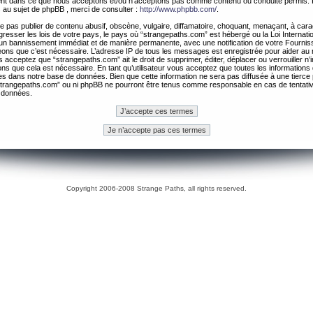
ement dans ce que nous acceptons et/ou n’acceptons pas comme contenu ou conduite permis. 
 au sujet de phpBB , merci de consulter :
http://www.phpbb.com/
.
 pas publier de contenu abusif, obscène, vulgaire, diffamatoire, choquant, menaçant, à cara
gresser les lois de votre pays, le pays où “strangepaths.com” est hébergé ou la Loi Internatio
un bannissement immédiat et de manière permanente, avec une notification de votre Fournis
geons que c’est nécessaire. L’adresse IP de tous les messages est enregistrée pour aider au
 acceptez que “strangepaths.com” ait le droit de supprimer, éditer, déplacer ou verrouiller n’
ns que cela est nécessaire. En tant qu’utilisateur vous acceptez que toutes les information
es dans notre base de données. Bien que cette information ne sera pas diffusée à une tierce 
trangepaths.com” ou ni phpBB ne pourront être tenus comme responsable en cas de tentativ
 données.
Copyright 2006-2008 Strange Paths, all rights reserved.