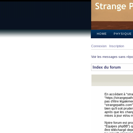
HOME
PHYSIQUE
Connexion
Inscription
Voir les messages sans rép
Index du forum
En accédant à “stra
“https://strangepat
pas d’être légalemen
“strangepaths.com”.
bien qu’il soit pru
après que les chang
mises à jour et/ou m
Notre forum est pro
“Équipes phpBB”) qui
être téléchargé dep