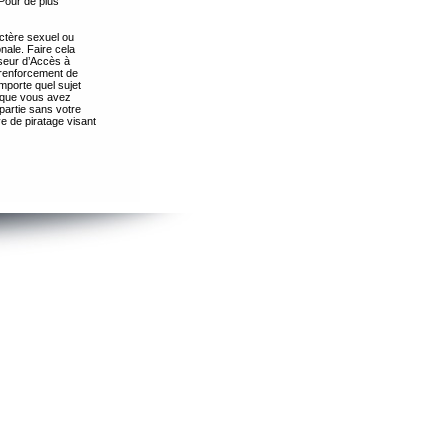
Pour de plus
ctère sexuel ou
nale. Faire cela
seur d’Accès à
 renforcement de
importe quel sujet
s que vous avez
partie sans votre
e de piratage visant