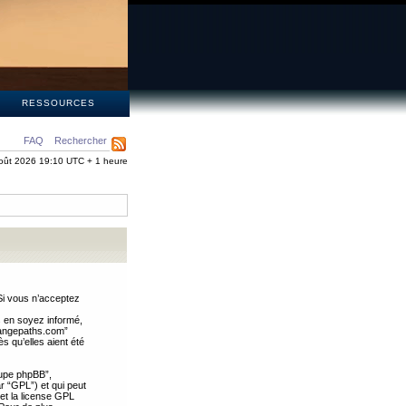
S
RESSOURCES
FAQ
Rechercher
oût 2026 19:10 UTC + 1 heure
Si vous n’acceptez
s en soyez informé,
trangepaths.com”
 qu’elles aient été
oupe phpBB”,
ar “GPL”) et qui peut
 et la license GPL