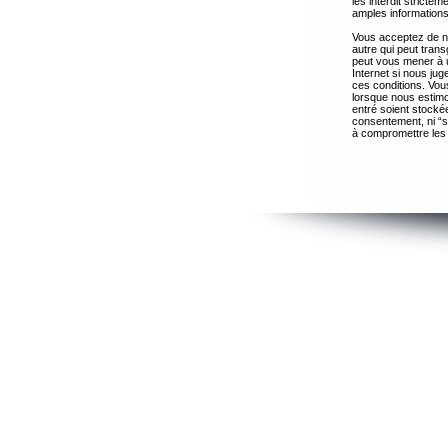
les interdit strict
amples informations
Vous acceptez de ne
autre qui peut trans
peut vous mener à 
Internet si nous ju
ces conditions. Vous
lorsque nous estimo
entré soient stocké
consentement, ni “s
à compromettre les