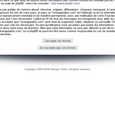
ement dans ce que nous acceptons et/ou n’acceptons pas comme contenu ou conduite permis. 
 au sujet de phpBB , merci de consulter :
http://www.phpbb.com/
.
 pas publier de contenu abusif, obscène, vulgaire, diffamatoire, choquant, menaçant, à cara
gresser les lois de votre pays, le pays où “strangepaths.com” est hébergé ou la Loi Internatio
un bannissement immédiat et de manière permanente, avec une notification de votre Fournis
geons que c’est nécessaire. L’adresse IP de tous les messages est enregistrée pour aider au
 acceptez que “strangepaths.com” ait le droit de supprimer, éditer, déplacer ou verrouiller n’
ns que cela est nécessaire. En tant qu’utilisateur vous acceptez que toutes les information
es dans notre base de données. Bien que cette information ne sera pas diffusée à une tierce 
trangepaths.com” ou ni phpBB ne pourront être tenus comme responsable en cas de tentativ
 données.
Copyright 2006-2008 Strange Paths, all rights reserved.