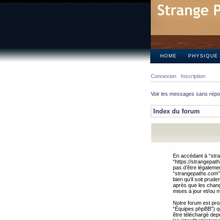
HOME
PHYSIQUE
Connexion
Inscription
Voir les messages sans rép
Index du forum
En accédant à “stra
“https://strangepat
pas d’être légalemen
“strangepaths.com”.
bien qu’il soit pru
après que les chang
mises à jour et/ou m
Notre forum est pro
“Équipes phpBB”) qui
être téléchargé dep