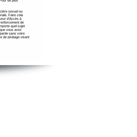
Pour de plus
ctère sexuel ou
nale. Faire cela
seur d’Accès à
 renforcement de
importe quel sujet
s que vous avez
partie sans votre
e de piratage visant