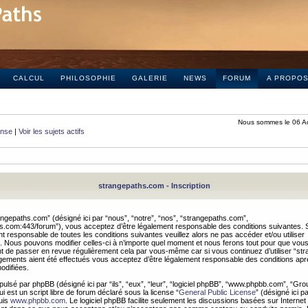
CALCUL
PHILOSOPHIE
GALERIE
NEWS
FORUM
A PROPO
Nous sommes le 06 A
onse
|
Voir les sujets actifs
strangepaths.com - Inscription
ngepaths.com” (désigné ici par “nous”, “notre”, “nos”, “strangepaths.com”,
hs.com:443/forum”), vous acceptez d’être légalement responsable des conditions suivantes. 
t responsable de toutes les conditions suivantes veuillez alors ne pas accéder et/ou utiliser
 Nous pouvons modifier celles-ci à n’importe quel moment et nous ferons tout pour que vou
dent de passer en revue régulièrement cela par vous-même car si vous continuez d’utiliser “s
ements aient été effectués vous acceptez d’être légalement responsable des conditions après
odifiées.
pulsé par phpBB (désigné ici par “ils”, “eux”, “leur”, “logiciel phpBB”, “www.phpbb.com”, “Gr
 est un script libre de forum déclaré sous la license “
General Public License
” (désigné ici p
uis
www.phpbb.com
. Le logiciel phpBB facilite seulement les discussions basées sur Internet