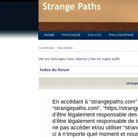
HOME
PHYSIQUE
CALCUL
PHILOSOPHIE
Connexion
Inscription
Voir les messages sans réponse
|
Voir les sujets actifs
Index du forum
strange
En accédant à “strangepaths.com” (d
“strangepaths.com”, “https://stra
d’être légalement responsable des 
d’être légalement responsable de to
ne pas accéder et/ou utiliser “str
ci à n’importe quel moment et nous