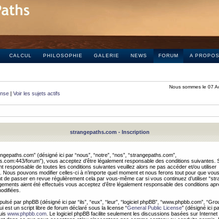
CALCUL
PHILOSOPHIE
GALERIE
NEWS
FORUM
A PROPO
Nous sommes le 07 A
onse
|
Voir les sujets actifs
strangepaths.com - Inscription
ngepaths.com” (désigné ici par “nous”, “notre”, “nos”, “strangepaths.com”,
hs.com:443/forum”), vous acceptez d’être légalement responsable des conditions suivantes. 
t responsable de toutes les conditions suivantes veuillez alors ne pas accéder et/ou utiliser
 Nous pouvons modifier celles-ci à n’importe quel moment et nous ferons tout pour que vou
dent de passer en revue régulièrement cela par vous-même car si vous continuez d’utiliser “s
ements aient été effectués vous acceptez d’être légalement responsable des conditions après
odifiées.
pulsé par phpBB (désigné ici par “ils”, “eux”, “leur”, “logiciel phpBB”, “www.phpbb.com”, “Gr
 est un script libre de forum déclaré sous la license “
General Public License
” (désigné ici p
uis
www.phpbb.com
. Le logiciel phpBB facilite seulement les discussions basées sur Internet