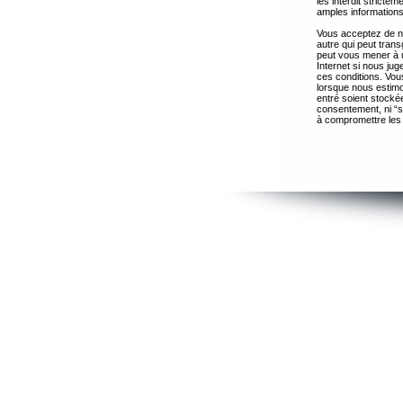
les interdit strict
amples informations
Vous acceptez de ne
autre qui peut trans
peut vous mener à 
Internet si nous ju
ces conditions. Vous
lorsque nous estimo
entré soient stocké
consentement, ni “s
à compromettre les