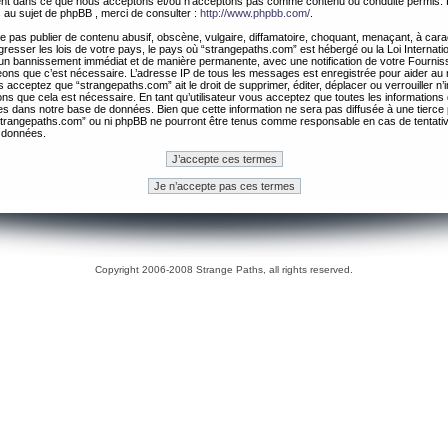
ement dans ce que nous acceptons et/ou n’acceptons pas comme contenu ou conduite permis. 
 au sujet de phpBB , merci de consulter :
http://www.phpbb.com/
.
 pas publier de contenu abusif, obscène, vulgaire, diffamatoire, choquant, menaçant, à cara
gresser les lois de votre pays, le pays où “strangepaths.com” est hébergé ou la Loi Internatio
un bannissement immédiat et de manière permanente, avec une notification de votre Fournis
geons que c’est nécessaire. L’adresse IP de tous les messages est enregistrée pour aider au
 acceptez que “strangepaths.com” ait le droit de supprimer, éditer, déplacer ou verrouiller n’
ns que cela est nécessaire. En tant qu’utilisateur vous acceptez que toutes les information
es dans notre base de données. Bien que cette information ne sera pas diffusée à une tierce 
trangepaths.com” ou ni phpBB ne pourront être tenus comme responsable en cas de tentativ
 données.
Copyright 2006-2008 Strange Paths, all rights reserved.