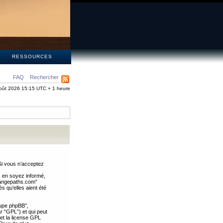
S
RESSOURCES
FAQ
Rechercher
oût 2026 15:15 UTC + 1 heure
Si vous n’acceptez
s en soyez informé,
trangepaths.com”
 qu’elles aient été
oupe phpBB”,
ar “GPL”) et qui peut
 et la license GPL