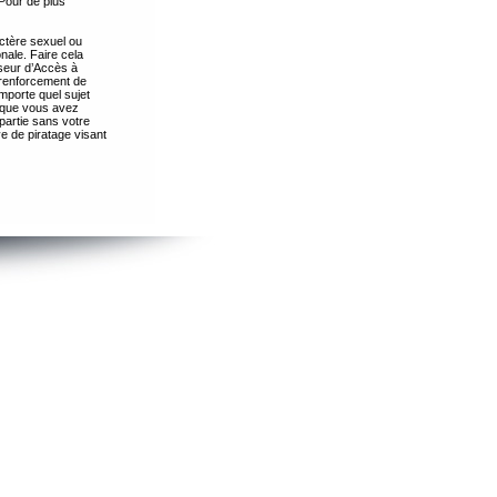
Pour de plus
ctère sexuel ou
nale. Faire cela
seur d’Accès à
 renforcement de
importe quel sujet
s que vous avez
partie sans votre
e de piratage visant