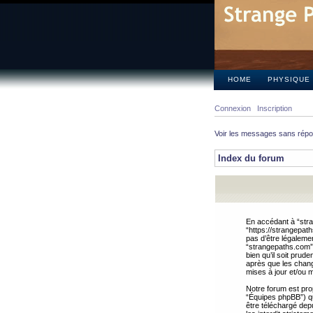
HOME
PHYSIQUE
Connexion
Inscription
Voir les messages sans rép
Index du forum
En accédant à “stra
“https://strangepat
pas d’être légalemen
“strangepaths.com”.
bien qu’il soit pru
après que les chang
mises à jour et/ou m
Notre forum est pro
“Équipes phpBB”) qui
être téléchargé dep