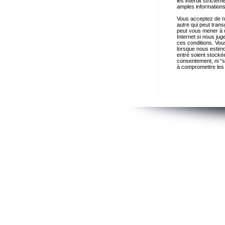
les interdit strict
amples informations
Vous acceptez de ne
autre qui peut trans
peut vous mener à 
Internet si nous ju
ces conditions. Vous
lorsque nous estimo
entré soient stocké
consentement, ni “s
à compromettre les