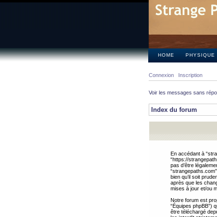
HOME
PHYSIQUE
Connexion
Inscription
Voir les messages sans rép
Index du forum
En accédant à “stra
“https://strangepat
pas d’être légalemen
“strangepaths.com”.
bien qu’il soit pru
après que les chang
mises à jour et/ou m
Notre forum est pro
“Équipes phpBB”) qui
être téléchargé dep