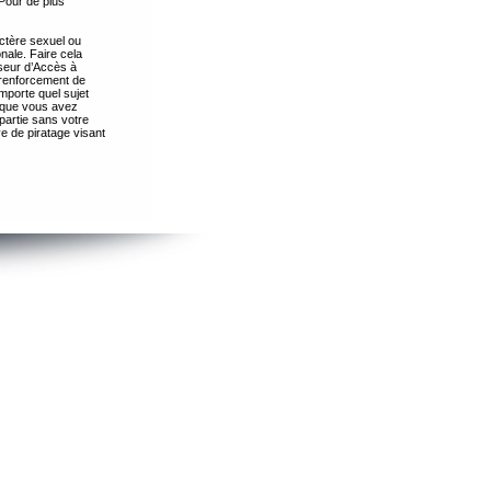
Pour de plus
ctère sexuel ou
nale. Faire cela
seur d’Accès à
 renforcement de
importe quel sujet
s que vous avez
partie sans votre
e de piratage visant