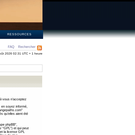
S
RESSOURCES
FAQ
Rechercher
oût 2026 02:31 UTC + 1 heure
Si vous n’acceptez
s en soyez informé,
trangepaths.com”
 qu’elles aient été
oupe phpBB”,
ar “GPL”) et qui peut
 et la license GPL