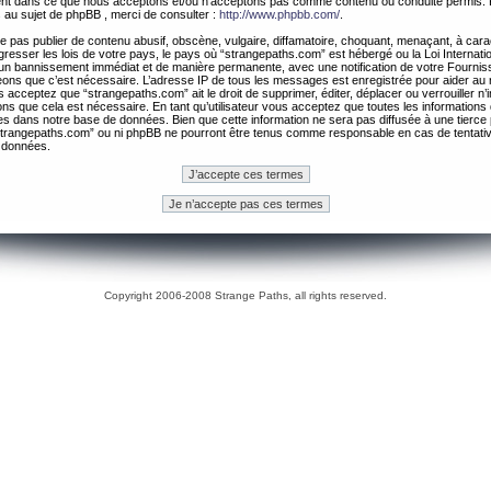
ement dans ce que nous acceptons et/ou n’acceptons pas comme contenu ou conduite permis. 
 au sujet de phpBB , merci de consulter :
http://www.phpbb.com/
.
 pas publier de contenu abusif, obscène, vulgaire, diffamatoire, choquant, menaçant, à cara
gresser les lois de votre pays, le pays où “strangepaths.com” est hébergé ou la Loi Internatio
un bannissement immédiat et de manière permanente, avec une notification de votre Fournis
geons que c’est nécessaire. L’adresse IP de tous les messages est enregistrée pour aider au
 acceptez que “strangepaths.com” ait le droit de supprimer, éditer, déplacer ou verrouiller n’
ns que cela est nécessaire. En tant qu’utilisateur vous acceptez que toutes les information
es dans notre base de données. Bien que cette information ne sera pas diffusée à une tierce 
trangepaths.com” ou ni phpBB ne pourront être tenus comme responsable en cas de tentativ
 données.
Copyright 2006-2008 Strange Paths, all rights reserved.