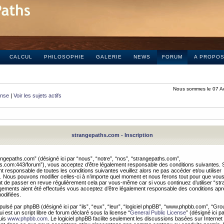
CALCUL
PHILOSOPHIE
GALERIE
NEWS
FORUM
A PROPO
Nous sommes le 07 A
onse
|
Voir les sujets actifs
strangepaths.com - Inscription
ngepaths.com” (désigné ici par “nous”, “notre”, “nos”, “strangepaths.com”,
hs.com:443/forum”), vous acceptez d’être légalement responsable des conditions suivantes. 
t responsable de toutes les conditions suivantes veuillez alors ne pas accéder et/ou utiliser
 Nous pouvons modifier celles-ci à n’importe quel moment et nous ferons tout pour que vou
dent de passer en revue régulièrement cela par vous-même car si vous continuez d’utiliser “s
ements aient été effectués vous acceptez d’être légalement responsable des conditions après
odifiées.
pulsé par phpBB (désigné ici par “ils”, “eux”, “leur”, “logiciel phpBB”, “www.phpbb.com”, “Gr
 est un script libre de forum déclaré sous la license “
General Public License
” (désigné ici p
uis
www.phpbb.com
. Le logiciel phpBB facilite seulement les discussions basées sur Internet