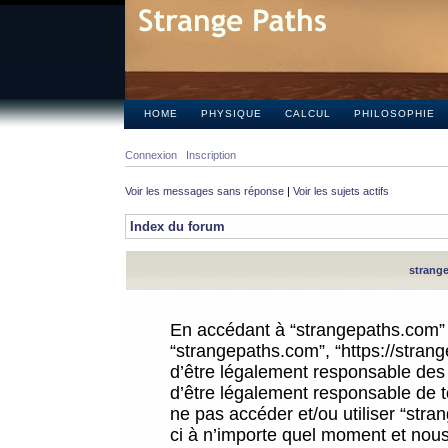
HOME
PHYSIQUE
CALCUL
PHILOSOPHIE
Connexion
Inscription
Voir les messages sans réponse
|
Voir les sujets actifs
Index du forum
strange
En accédant à “strangepaths.com” (d
“strangepaths.com”, “https://stra
d’être légalement responsable des 
d’être légalement responsable de to
ne pas accéder et/ou utiliser “str
ci à n’importe quel moment et nous