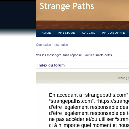
HOME
PHYSIQUE
CALCUL
PHILOSOPHIE
Connexion
Inscription
Voir les messages sans réponse
|
Voir les sujets actifs
Index du forum
strange
En accédant à “strangepaths.com” (d
“strangepaths.com”, “https://stra
d’être légalement responsable des 
d’être légalement responsable de to
ne pas accéder et/ou utiliser “str
ci à n’importe quel moment et nous