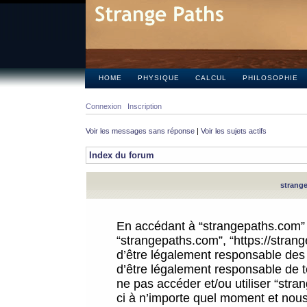
HOME
PHYSIQUE
CALCUL
PHILOSOPHIE
Connexion
Inscription
Voir les messages sans réponse
|
Voir les sujets actifs
Index du forum
strange
En accédant à “strangepaths.com” (d
“strangepaths.com”, “https://stra
d’être légalement responsable des 
d’être légalement responsable de to
ne pas accéder et/ou utiliser “str
ci à n’importe quel moment et nous