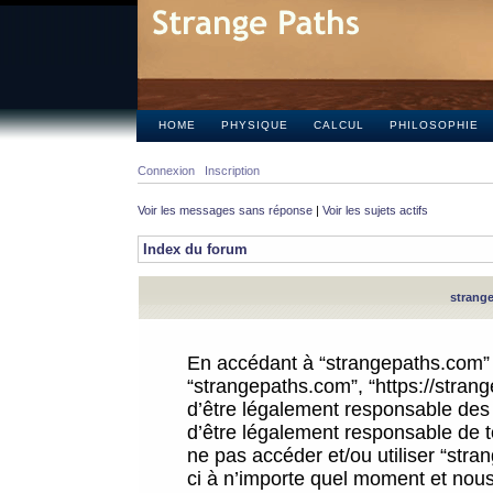
HOME
PHYSIQUE
CALCUL
PHILOSOPHIE
Connexion
Inscription
Voir les messages sans réponse
|
Voir les sujets actifs
Index du forum
strange
En accédant à “strangepaths.com” (d
“strangepaths.com”, “https://stra
d’être légalement responsable des 
d’être légalement responsable de to
ne pas accéder et/ou utiliser “str
ci à n’importe quel moment et nous