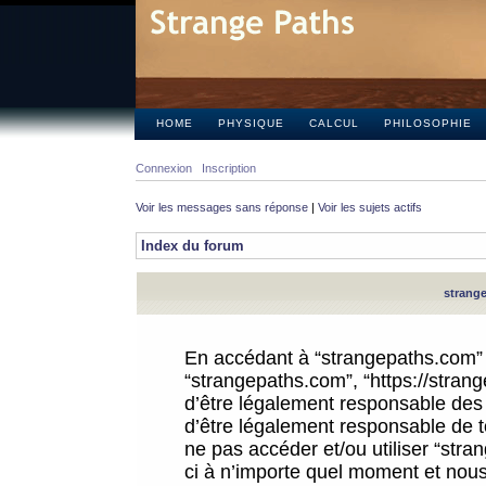
HOME
PHYSIQUE
CALCUL
PHILOSOPHIE
Connexion
Inscription
Voir les messages sans réponse
|
Voir les sujets actifs
Index du forum
strange
En accédant à “strangepaths.com” (d
“strangepaths.com”, “https://stra
d’être légalement responsable des 
d’être légalement responsable de to
ne pas accéder et/ou utiliser “str
ci à n’importe quel moment et nous