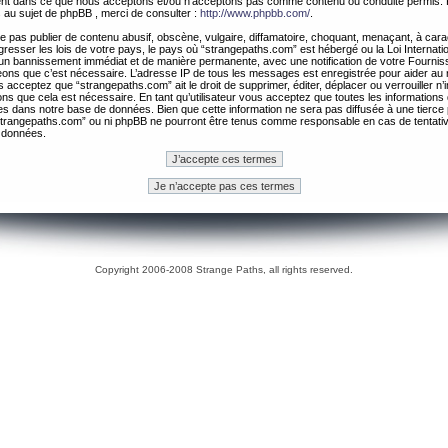
ement dans ce que nous acceptons et/ou n’acceptons pas comme contenu ou conduite permis. 
 au sujet de phpBB , merci de consulter :
http://www.phpbb.com/
.
 pas publier de contenu abusif, obscène, vulgaire, diffamatoire, choquant, menaçant, à cara
gresser les lois de votre pays, le pays où “strangepaths.com” est hébergé ou la Loi Internatio
un bannissement immédiat et de manière permanente, avec une notification de votre Fournis
geons que c’est nécessaire. L’adresse IP de tous les messages est enregistrée pour aider au
 acceptez que “strangepaths.com” ait le droit de supprimer, éditer, déplacer ou verrouiller n’
ns que cela est nécessaire. En tant qu’utilisateur vous acceptez que toutes les information
es dans notre base de données. Bien que cette information ne sera pas diffusée à une tierce 
trangepaths.com” ou ni phpBB ne pourront être tenus comme responsable en cas de tentativ
 données.
Copyright 2006-2008 Strange Paths, all rights reserved.