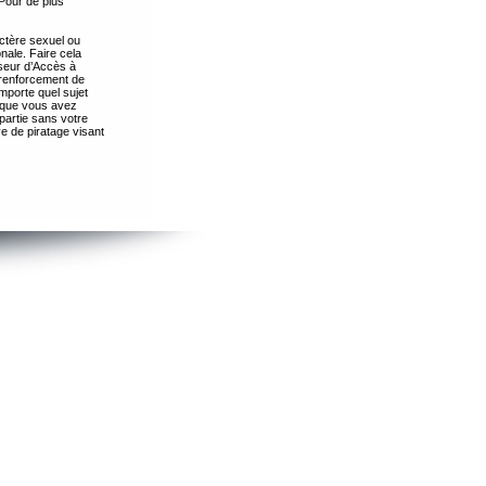
Pour de plus
ctère sexuel ou
nale. Faire cela
seur d’Accès à
 renforcement de
importe quel sujet
s que vous avez
partie sans votre
e de piratage visant