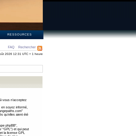
S
RESSOURCES
FAQ
Rechercher
oût 2026 12:31 UTC + 1 heure
Si vous n’acceptez
s en soyez informé,
trangepaths.com”
 qu’elles aient été
oupe phpBB”,
ar “GPL”) et qui peut
 et la license GPL