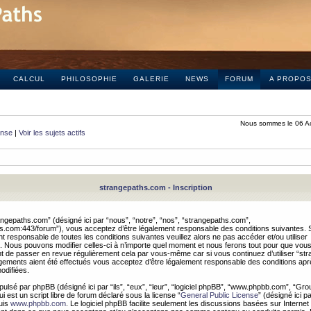
CALCUL
PHILOSOPHIE
GALERIE
NEWS
FORUM
A PROPO
Nous sommes le 06 A
onse
|
Voir les sujets actifs
strangepaths.com - Inscription
ngepaths.com” (désigné ici par “nous”, “notre”, “nos”, “strangepaths.com”,
hs.com:443/forum”), vous acceptez d’être légalement responsable des conditions suivantes. 
t responsable de toutes les conditions suivantes veuillez alors ne pas accéder et/ou utiliser
 Nous pouvons modifier celles-ci à n’importe quel moment et nous ferons tout pour que vou
dent de passer en revue régulièrement cela par vous-même car si vous continuez d’utiliser “s
ements aient été effectués vous acceptez d’être légalement responsable des conditions après
odifiées.
pulsé par phpBB (désigné ici par “ils”, “eux”, “leur”, “logiciel phpBB”, “www.phpbb.com”, “Gr
 est un script libre de forum déclaré sous la license “
General Public License
” (désigné ici p
uis
www.phpbb.com
. Le logiciel phpBB facilite seulement les discussions basées sur Internet