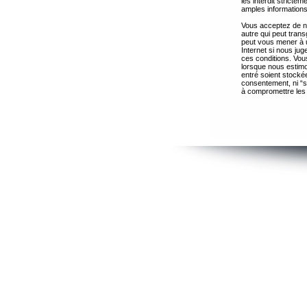
les interdit strict
amples informations
Vous acceptez de ne
autre qui peut trans
peut vous mener à 
Internet si nous ju
ces conditions. Vous
lorsque nous estimo
entré soient stocké
consentement, ni “s
à compromettre les