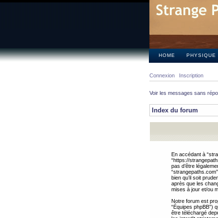
HOME
PHYSIQUE
Connexion
Inscription
Voir les messages sans rép
Index du forum
En accédant à “stra
“https://strangepat
pas d’être légalemen
“strangepaths.com”.
bien qu’il soit pru
après que les chang
mises à jour et/ou m
Notre forum est pro
“Équipes phpBB”) qui
être téléchargé dep