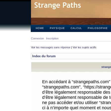
HOME
PHYSIQUE
CALCUL
PHILOSOPHIE
Connexion
Inscription
Voir les messages sans réponse
|
Voir les sujets actifs
Index du forum
strange
En accédant à “strangepaths.com” (d
“strangepaths.com”, “https://stra
d’être légalement responsable des 
d’être légalement responsable de to
ne pas accéder et/ou utiliser “str
ci à n’importe quel moment et nous