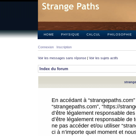
HOME
PHYSIQUE
CALCUL
PHILOSOPHIE
Connexion
Inscription
Voir les messages sans réponse
|
Voir les sujets actifs
Index du forum
strange
En accédant à “strangepaths.com” (d
“strangepaths.com”, “https://stra
d’être légalement responsable des 
d’être légalement responsable de to
ne pas accéder et/ou utiliser “str
ci à n’importe quel moment et nous