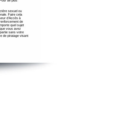
Pour de plus
ctère sexuel ou
nale. Faire cela
seur d’Accès à
 renforcement de
importe quel sujet
s que vous avez
partie sans votre
e de piratage visant