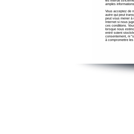
les interdit strict
amples informations
Vous acceptez de ne
autre qui peut trans
peut vous mener à 
Internet si nous ju
ces conditions. Vous
lorsque nous estimo
entré soient stocké
consentement, ni “s
à compromettre les