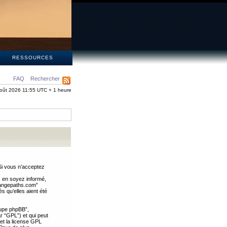
S
RESSOURCES
FAQ
Rechercher
oût 2026 11:55 UTC + 1 heure
Si vous n’acceptez
s en soyez informé,
trangepaths.com”
 qu’elles aient été
oupe phpBB”,
ar “GPL”) et qui peut
 et la license GPL