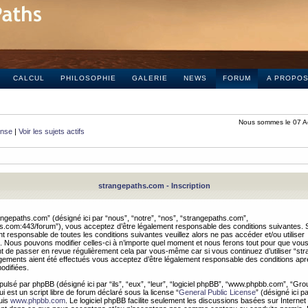
CALCUL
PHILOSOPHIE
GALERIE
NEWS
FORUM
A PROPO
Nous sommes le 07 A
onse
|
Voir les sujets actifs
strangepaths.com - Inscription
ngepaths.com” (désigné ici par “nous”, “notre”, “nos”, “strangepaths.com”,
hs.com:443/forum”), vous acceptez d’être légalement responsable des conditions suivantes. 
t responsable de toutes les conditions suivantes veuillez alors ne pas accéder et/ou utiliser
 Nous pouvons modifier celles-ci à n’importe quel moment et nous ferons tout pour que vou
dent de passer en revue régulièrement cela par vous-même car si vous continuez d’utiliser “s
ements aient été effectués vous acceptez d’être légalement responsable des conditions après
odifiées.
pulsé par phpBB (désigné ici par “ils”, “eux”, “leur”, “logiciel phpBB”, “www.phpbb.com”, “Gr
 est un script libre de forum déclaré sous la license “
General Public License
” (désigné ici p
uis
www.phpbb.com
. Le logiciel phpBB facilite seulement les discussions basées sur Internet