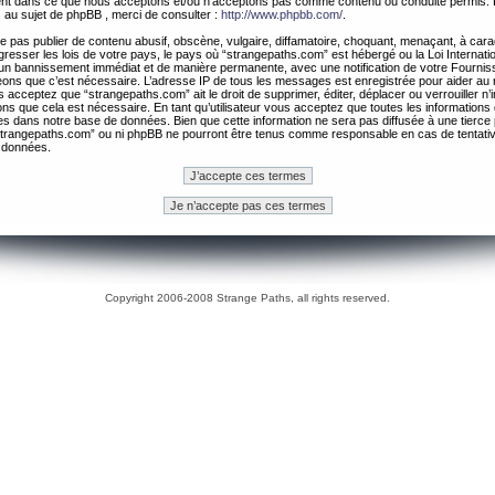
ement dans ce que nous acceptons et/ou n’acceptons pas comme contenu ou conduite permis. 
 au sujet de phpBB , merci de consulter :
http://www.phpbb.com/
.
 pas publier de contenu abusif, obscène, vulgaire, diffamatoire, choquant, menaçant, à cara
gresser les lois de votre pays, le pays où “strangepaths.com” est hébergé ou la Loi Internatio
un bannissement immédiat et de manière permanente, avec une notification de votre Fournis
geons que c’est nécessaire. L’adresse IP de tous les messages est enregistrée pour aider au
 acceptez que “strangepaths.com” ait le droit de supprimer, éditer, déplacer ou verrouiller n’
ns que cela est nécessaire. En tant qu’utilisateur vous acceptez que toutes les information
es dans notre base de données. Bien que cette information ne sera pas diffusée à une tierce 
trangepaths.com” ou ni phpBB ne pourront être tenus comme responsable en cas de tentativ
 données.
Copyright 2006-2008 Strange Paths, all rights reserved.