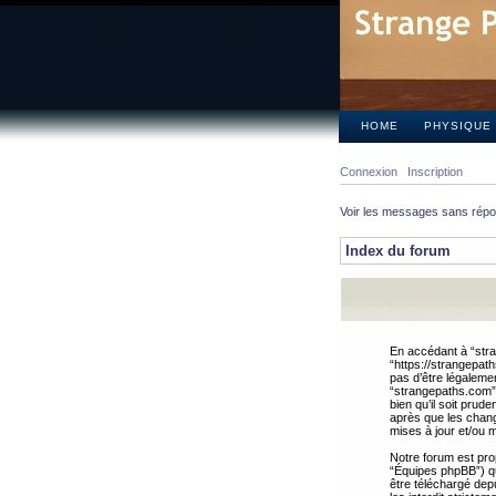
HOME
PHYSIQUE
Connexion
Inscription
Voir les messages sans rép
Index du forum
En accédant à “stra
“https://strangepat
pas d’être légalemen
“strangepaths.com”.
bien qu’il soit pru
après que les chang
mises à jour et/ou m
Notre forum est pro
“Équipes phpBB”) qui
être téléchargé dep