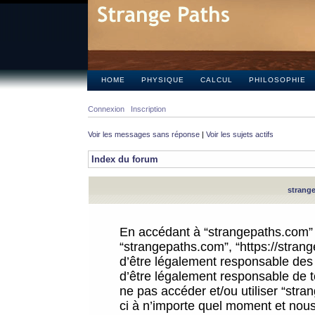
HOME
PHYSIQUE
CALCUL
PHILOSOPHIE
Connexion
Inscription
Voir les messages sans réponse
|
Voir les sujets actifs
Index du forum
strange
En accédant à “strangepaths.com” (d
“strangepaths.com”, “https://stra
d’être légalement responsable des 
d’être légalement responsable de to
ne pas accéder et/ou utiliser “str
ci à n’importe quel moment et nous