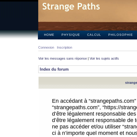
HOME
PHYSIQUE
CALCUL
PHILOSOPHIE
Connexion
Inscription
Voir les messages sans réponse
|
Voir les sujets actifs
Index du forum
strange
En accédant à “strangepaths.com” (d
“strangepaths.com”, “https://stra
d’être légalement responsable des 
d’être légalement responsable de to
ne pas accéder et/ou utiliser “str
ci à n’importe quel moment et nous