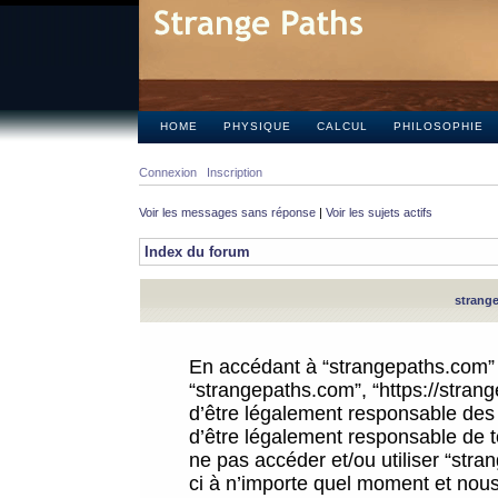
HOME
PHYSIQUE
CALCUL
PHILOSOPHIE
Connexion
Inscription
Voir les messages sans réponse
|
Voir les sujets actifs
Index du forum
strange
En accédant à “strangepaths.com” (d
“strangepaths.com”, “https://stra
d’être légalement responsable des 
d’être légalement responsable de to
ne pas accéder et/ou utiliser “str
ci à n’importe quel moment et nous