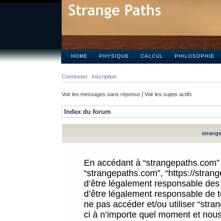
HOME
PHYSIQUE
CALCUL
PHILOSOPHIE
Connexion
Inscription
Voir les messages sans réponse
|
Voir les sujets actifs
Index du forum
strange
En accédant à “strangepaths.com” (d
“strangepaths.com”, “https://stra
d’être légalement responsable des 
d’être légalement responsable de to
ne pas accéder et/ou utiliser “str
ci à n’importe quel moment et nous