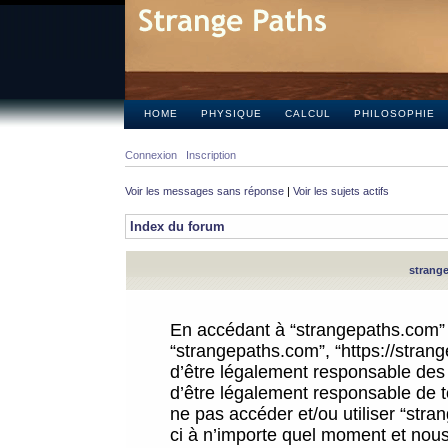
HOME
PHYSIQUE
CALCUL
PHILOSOPHIE
Connexion
Inscription
Voir les messages sans réponse
|
Voir les sujets actifs
Index du forum
strange
En accédant à “strangepaths.com” (d
“strangepaths.com”, “https://stra
d’être légalement responsable des 
d’être légalement responsable de to
ne pas accéder et/ou utiliser “str
ci à n’importe quel moment et nous