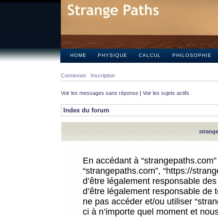
HOME
PHYSIQUE
CALCUL
PHILOSOPHIE
Connexion
Inscription
Voir les messages sans réponse
|
Voir les sujets actifs
Index du forum
strange
En accédant à “strangepaths.com” (d
“strangepaths.com”, “https://stra
d’être légalement responsable des 
d’être légalement responsable de to
ne pas accéder et/ou utiliser “str
ci à n’importe quel moment et nous