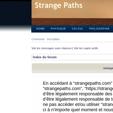
HOME
PHYSIQUE
CALCUL
PHILOSOPHIE
Connexion
Inscription
Voir les messages sans réponse
|
Voir les sujets actifs
Index du forum
strange
En accédant à “strangepaths.com” (d
“strangepaths.com”, “https://stra
d’être légalement responsable des 
d’être légalement responsable de to
ne pas accéder et/ou utiliser “str
ci à n’importe quel moment et nous