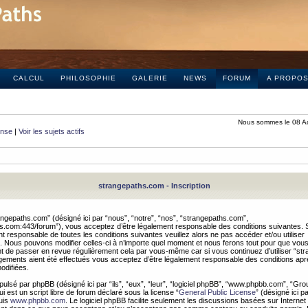
CALCUL
PHILOSOPHIE
GALERIE
NEWS
FORUM
A PROPO
Nous sommes le 08 A
onse
|
Voir les sujets actifs
strangepaths.com - Inscription
ngepaths.com” (désigné ici par “nous”, “notre”, “nos”, “strangepaths.com”,
hs.com:443/forum”), vous acceptez d’être légalement responsable des conditions suivantes. 
t responsable de toutes les conditions suivantes veuillez alors ne pas accéder et/ou utiliser
 Nous pouvons modifier celles-ci à n’importe quel moment et nous ferons tout pour que vou
dent de passer en revue régulièrement cela par vous-même car si vous continuez d’utiliser “s
ements aient été effectués vous acceptez d’être légalement responsable des conditions après
odifiées.
pulsé par phpBB (désigné ici par “ils”, “eux”, “leur”, “logiciel phpBB”, “www.phpbb.com”, “Gr
 est un script libre de forum déclaré sous la license “
General Public License
” (désigné ici p
uis
www.phpbb.com
. Le logiciel phpBB facilite seulement les discussions basées sur Internet