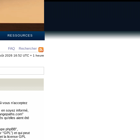
S
RESSOURCES
FAQ
Rechercher
oût 2026 16:52 UTC + 1 heure
Si vous n’acceptez
s en soyez informé,
trangepaths.com”
 qu’elles aient été
oupe phpBB”,
ar “GPL”) et qui peut
 et la license GPL