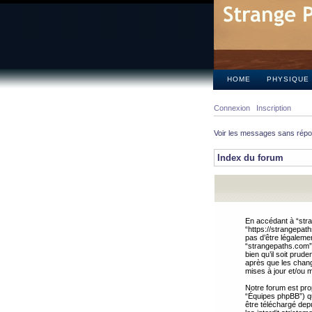
HOME
PHYSIQUE
Connexion
Inscription
Voir les messages sans rép
Index du forum
En accédant à “stra
“https://strangepat
pas d’être légalemen
“strangepaths.com”.
bien qu’il soit pru
après que les chang
mises à jour et/ou m
Notre forum est pro
“Équipes phpBB”) qui
être téléchargé dep