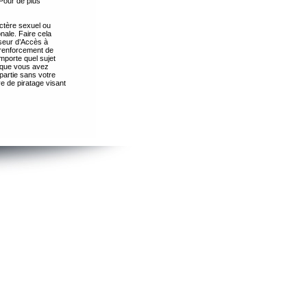
Pour de plus
ctère sexuel ou
nale. Faire cela
seur d’Accès à
 renforcement de
importe quel sujet
s que vous avez
partie sans votre
e de piratage visant