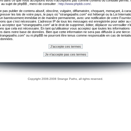
ement dans ce que nous acceptons et/ou n’acceptons pas comme contenu ou conduite permis. 
 au sujet de phpBB , merci de consulter :
http://www.phpbb.com/
.
 pas publier de contenu abusif, obscène, vulgaire, diffamatoire, choquant, menaçant, à cara
gresser les lois de votre pays, le pays où “strangepaths.com” est hébergé ou la Loi Internatio
un bannissement immédiat et de manière permanente, avec une notification de votre Fournis
geons que c’est nécessaire. L’adresse IP de tous les messages est enregistrée pour aider au
 acceptez que “strangepaths.com” ait le droit de supprimer, éditer, déplacer ou verrouiller n’
ns que cela est nécessaire. En tant qu’utilisateur vous acceptez que toutes les information
es dans notre base de données. Bien que cette information ne sera pas diffusée à une tierce 
trangepaths.com” ou ni phpBB ne pourront être tenus comme responsable en cas de tentativ
 données.
Copyright 2006-2008 Strange Paths, all rights reserved.