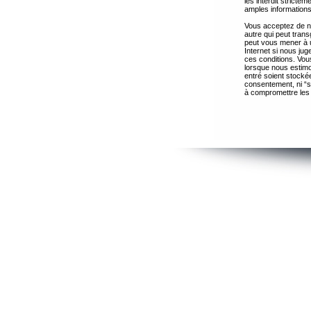
les interdit strict
amples informations
Vous acceptez de ne
autre qui peut trans
peut vous mener à 
Internet si nous ju
ces conditions. Vous
lorsque nous estimo
entré soient stocké
consentement, ni “s
à compromettre les