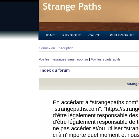
HOME
PHYSIQUE
CALCUL
PHILOSOPHIE
Connexion
Inscription
Voir les messages sans réponse
|
Voir les sujets actifs
Index du forum
strange
En accédant à “strangepaths.com” (d
“strangepaths.com”, “https://stra
d’être légalement responsable des 
d’être légalement responsable de to
ne pas accéder et/ou utiliser “str
ci à n’importe quel moment et nous