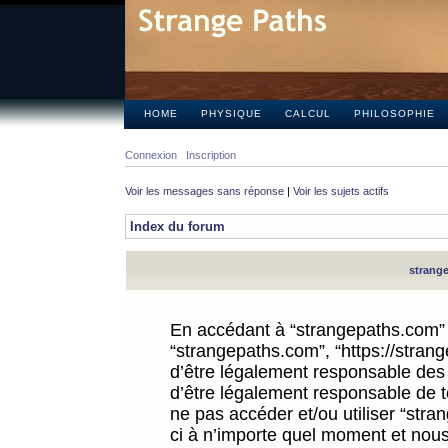
HOME
PHYSIQUE
CALCUL
PHILOSOPHIE
Connexion
Inscription
Voir les messages sans réponse
|
Voir les sujets actifs
Index du forum
strange
En accédant à “strangepaths.com” (d
“strangepaths.com”, “https://stra
d’être légalement responsable des 
d’être légalement responsable de to
ne pas accéder et/ou utiliser “str
ci à n’importe quel moment et nous