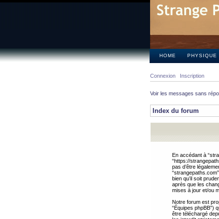
HOME
PHYSIQUE
Connexion
Inscription
Voir les messages sans rép
Index du forum
En accédant à “stra
“https://strangepat
pas d’être légalemen
“strangepaths.com”.
bien qu’il soit pru
après que les chang
mises à jour et/ou m
Notre forum est pro
“Équipes phpBB”) qui
être téléchargé dep