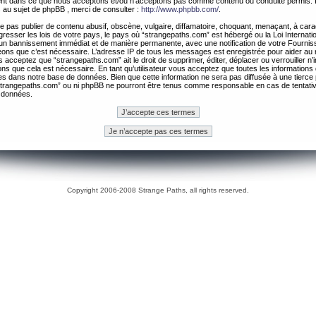
ement dans ce que nous acceptons et/ou n’acceptons pas comme contenu ou conduite permis. 
 au sujet de phpBB , merci de consulter :
http://www.phpbb.com/
.
 pas publier de contenu abusif, obscène, vulgaire, diffamatoire, choquant, menaçant, à cara
gresser les lois de votre pays, le pays où “strangepaths.com” est hébergé ou la Loi Internatio
un bannissement immédiat et de manière permanente, avec une notification de votre Fournis
geons que c’est nécessaire. L’adresse IP de tous les messages est enregistrée pour aider au
 acceptez que “strangepaths.com” ait le droit de supprimer, éditer, déplacer ou verrouiller n’
ns que cela est nécessaire. En tant qu’utilisateur vous acceptez que toutes les information
es dans notre base de données. Bien que cette information ne sera pas diffusée à une tierce 
trangepaths.com” ou ni phpBB ne pourront être tenus comme responsable en cas de tentativ
 données.
Copyright 2006-2008 Strange Paths, all rights reserved.