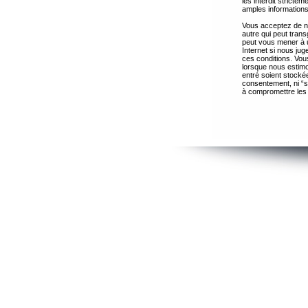
les interdit strict
amples informations
Vous acceptez de ne
autre qui peut trans
peut vous mener à 
Internet si nous ju
ces conditions. Vous
lorsque nous estimo
entré soient stocké
consentement, ni “s
à compromettre les