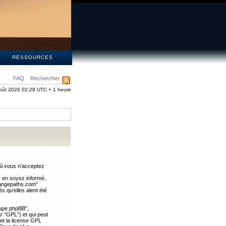
S
RESSOURCES
FAQ
Rechercher
oût 2026 02:28 UTC + 1 heure
Si vous n’acceptez
s en soyez informé,
trangepaths.com”
 qu’elles aient été
oupe phpBB”,
ar “GPL”) et qui peut
 et la license GPL