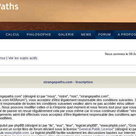
CALCUL
PHILOSOPHIE
GALERIE
NEWS
FORUM
A PROPO
Nous sommes le 06 A
onse
|
Voir les sujets actifs
strangepaths.com - Inscription
ngepaths.com” (désigné ici par “nous”, “notre”, “nos”, “strangepaths.com”,
hs.com:443/forum”), vous acceptez d’être légalement responsable des conditions suivantes. 
t responsable de toutes les conditions suivantes veuillez alors ne pas accéder et/ou utiliser
 Nous pouvons modifier celles-ci à n’importe quel moment et nous ferons tout pour que vou
dent de passer en revue régulièrement cela par vous-même car si vous continuez d’utiliser “s
ements aient été effectués vous acceptez d’être légalement responsable des conditions après
odifiées.
pulsé par phpBB (désigné ici par “ils”, “eux”, “leur”, “logiciel phpBB”, “www.phpbb.com”, “Gr
 est un script libre de forum déclaré sous la license “
General Public License
” (désigné ici p
uis
www.phpbb.com
. Le logiciel phpBB facilite seulement les discussions basées sur Internet