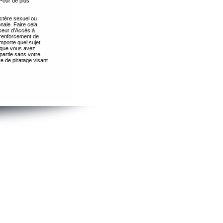
Pour de plus
ctère sexuel ou
nale. Faire cela
seur d’Accès à
 renforcement de
importe quel sujet
s que vous avez
partie sans votre
e de piratage visant