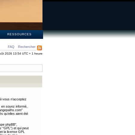
S
RESSOURCES
FAQ
Rechercher
oût 2026 13:54 UTC + 1 heure
Si vous n’acceptez
s en soyez informé,
trangepaths.com”
 qu’elles aient été
oupe phpBB”,
ar “GPL”) et qui peut
 et la license GPL