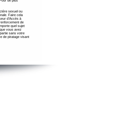
Pour de plus
ctère sexuel ou
nale. Faire cela
seur d’Accès à
 renforcement de
importe quel sujet
s que vous avez
partie sans votre
e de piratage visant