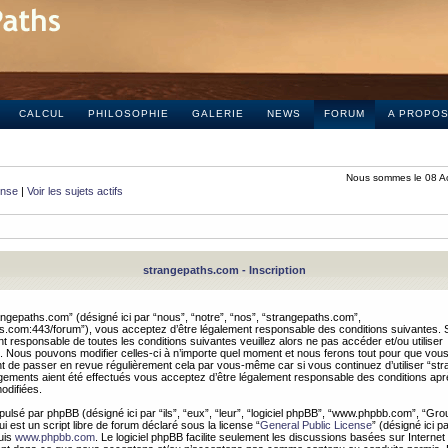
CALCUL
PHILOSOPHIE
GALERIE
NEWS
FORUM
A PROPO
Nous sommes le 08 A
onse
|
Voir les sujets actifs
strangepaths.com - Inscription
ngepaths.com” (désigné ici par “nous”, “notre”, “nos”, “strangepaths.com”,
hs.com:443/forum”), vous acceptez d’être légalement responsable des conditions suivantes. 
t responsable de toutes les conditions suivantes veuillez alors ne pas accéder et/ou utiliser
 Nous pouvons modifier celles-ci à n’importe quel moment et nous ferons tout pour que vou
dent de passer en revue régulièrement cela par vous-même car si vous continuez d’utiliser “s
ements aient été effectués vous acceptez d’être légalement responsable des conditions après
odifiées.
pulsé par phpBB (désigné ici par “ils”, “eux”, “leur”, “logiciel phpBB”, “www.phpbb.com”, “Gr
 est un script libre de forum déclaré sous la license “
General Public License
” (désigné ici p
uis
www.phpbb.com
. Le logiciel phpBB facilite seulement les discussions basées sur Internet