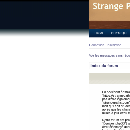
HOME
PHYSIQUE
Connexion
Inscription
Voir les messages sans rép
Index du forum
En accédant à “stra
“https://strangepat
pas d’être légalemen
“strangepaths.com”.
bien qu’il soit pru
après que les chang
mises à jour et/ou m
Notre forum est pro
“Équipes phpBB”) qui
être téléchargé dep