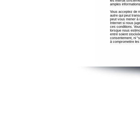
les interdit strict
amples informations
Vous acceptez de ne
autre qui peut trans
peut vous mener à 
Internet si nous ju
ces conditions. Vous
lorsque nous estimo
entré soient stocké
consentement, ni “s
à compromettre les