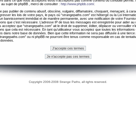
ement dans ce que nous acceptons et/ou n’acceptons pas comme contenu ou conduite permis. 
 au sujet de phpBB , merci de consulter :
http://www.phpbb.com/
.
 pas publier de contenu abusif, obscène, vulgaire, diffamatoire, choquant, menaçant, à cara
gresser les lois de votre pays, le pays où “strangepaths.com” est hébergé ou la Loi Internatio
un bannissement immédiat et de manière permanente, avec une notification de votre Fournis
geons que c’est nécessaire. L’adresse IP de tous les messages est enregistrée pour aider au
 acceptez que “strangepaths.com” ait le droit de supprimer, éditer, déplacer ou verrouiller n’
ns que cela est nécessaire. En tant qu’utilisateur vous acceptez que toutes les information
es dans notre base de données. Bien que cette information ne sera pas diffusée à une tierce 
trangepaths.com” ou ni phpBB ne pourront être tenus comme responsable en cas de tentativ
 données.
Copyright 2006-2008 Strange Paths, all rights reserved.