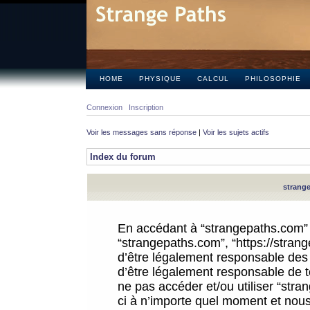
HOME
PHYSIQUE
CALCUL
PHILOSOPHIE
Connexion
Inscription
Voir les messages sans réponse
|
Voir les sujets actifs
Index du forum
strange
En accédant à “strangepaths.com” (d
“strangepaths.com”, “https://stra
d’être légalement responsable des 
d’être légalement responsable de to
ne pas accéder et/ou utiliser “str
ci à n’importe quel moment et nous