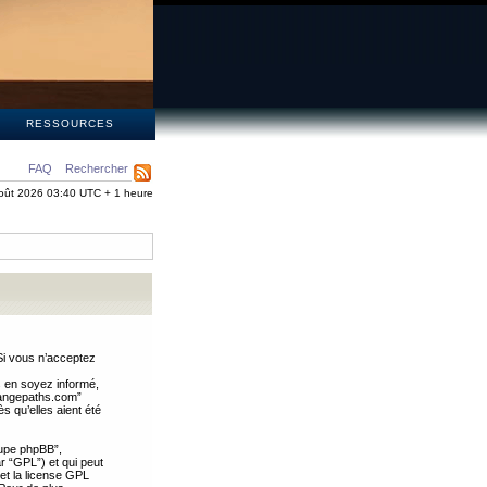
S
RESSOURCES
FAQ
Rechercher
oût 2026 03:40 UTC + 1 heure
Si vous n’acceptez
s en soyez informé,
trangepaths.com”
 qu’elles aient été
oupe phpBB”,
ar “GPL”) et qui peut
 et la license GPL