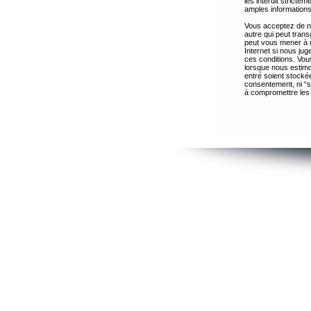
les interdit strict
amples informations
Vous acceptez de ne
autre qui peut trans
peut vous mener à 
Internet si nous ju
ces conditions. Vous
lorsque nous estimo
entré soient stocké
consentement, ni “s
à compromettre les