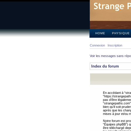
HOME
PHYSIQUE
Connexion
Inscription
Voir les messages sans rép
Index du forum
En accédant à “stra
“https://strangepat
pas d’être légalemen
“strangepaths.com”.
bien qu’il soit pru
après que les chang
mises à jour et/ou m
Notre forum est pro
“Équipes phpBB”) qui
être téléchargé dep