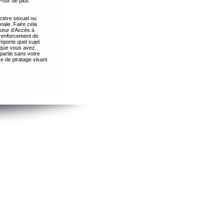
Pour de plus
ctère sexuel ou
nale. Faire cela
seur d’Accès à
 renforcement de
importe quel sujet
s que vous avez
partie sans votre
e de piratage visant