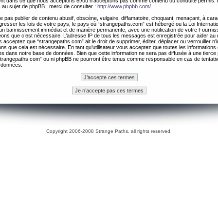
ement dans ce que nous acceptons et/ou n’acceptons pas comme contenu ou conduite permis. 
 au sujet de phpBB , merci de consulter :
http://www.phpbb.com/
.
 pas publier de contenu abusif, obscène, vulgaire, diffamatoire, choquant, menaçant, à cara
gresser les lois de votre pays, le pays où “strangepaths.com” est hébergé ou la Loi Internatio
un bannissement immédiat et de manière permanente, avec une notification de votre Fournis
geons que c’est nécessaire. L’adresse IP de tous les messages est enregistrée pour aider au
 acceptez que “strangepaths.com” ait le droit de supprimer, éditer, déplacer ou verrouiller n’
ns que cela est nécessaire. En tant qu’utilisateur vous acceptez que toutes les information
es dans notre base de données. Bien que cette information ne sera pas diffusée à une tierce 
trangepaths.com” ou ni phpBB ne pourront être tenus comme responsable en cas de tentativ
 données.
Copyright 2006-2008 Strange Paths, all rights reserved.