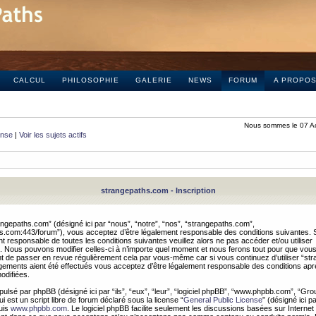
CALCUL
PHILOSOPHIE
GALERIE
NEWS
FORUM
A PROPO
Nous sommes le 07 A
onse
|
Voir les sujets actifs
strangepaths.com - Inscription
ngepaths.com” (désigné ici par “nous”, “notre”, “nos”, “strangepaths.com”,
hs.com:443/forum”), vous acceptez d’être légalement responsable des conditions suivantes. 
t responsable de toutes les conditions suivantes veuillez alors ne pas accéder et/ou utiliser
 Nous pouvons modifier celles-ci à n’importe quel moment et nous ferons tout pour que vou
dent de passer en revue régulièrement cela par vous-même car si vous continuez d’utiliser “s
ements aient été effectués vous acceptez d’être légalement responsable des conditions après
odifiées.
pulsé par phpBB (désigné ici par “ils”, “eux”, “leur”, “logiciel phpBB”, “www.phpbb.com”, “Gr
 est un script libre de forum déclaré sous la license “
General Public License
” (désigné ici p
uis
www.phpbb.com
. Le logiciel phpBB facilite seulement les discussions basées sur Internet