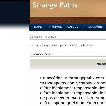
HOME
PHYSIQUE
CALCUL
PHILOSOPHIE
Connexion
Inscription
Voir les messages sans réponse
|
Voir les sujets actifs
Index du forum
strange
En accédant à “strangepaths.com” (d
“strangepaths.com”, “https://stra
d’être légalement responsable des 
d’être légalement responsable de to
ne pas accéder et/ou utiliser “str
ci à n’importe quel moment et nous