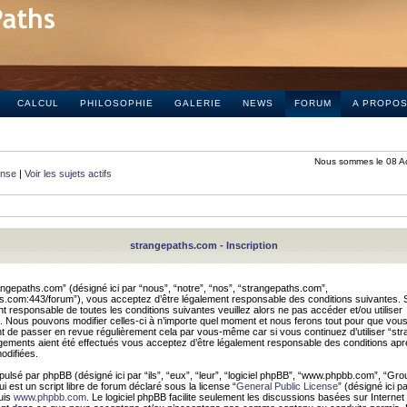
CALCUL
PHILOSOPHIE
GALERIE
NEWS
FORUM
A PROPO
Nous sommes le 08 A
onse
|
Voir les sujets actifs
strangepaths.com - Inscription
ngepaths.com” (désigné ici par “nous”, “notre”, “nos”, “strangepaths.com”,
hs.com:443/forum”), vous acceptez d’être légalement responsable des conditions suivantes. 
t responsable de toutes les conditions suivantes veuillez alors ne pas accéder et/ou utiliser
 Nous pouvons modifier celles-ci à n’importe quel moment et nous ferons tout pour que vou
dent de passer en revue régulièrement cela par vous-même car si vous continuez d’utiliser “s
ements aient été effectués vous acceptez d’être légalement responsable des conditions après
odifiées.
pulsé par phpBB (désigné ici par “ils”, “eux”, “leur”, “logiciel phpBB”, “www.phpbb.com”, “Gr
 est un script libre de forum déclaré sous la license “
General Public License
” (désigné ici p
uis
www.phpbb.com
. Le logiciel phpBB facilite seulement les discussions basées sur Internet