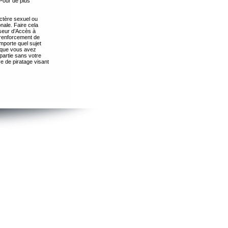
Pour de plus
ctère sexuel ou
nale. Faire cela
seur d’Accès à
 renforcement de
importe quel sujet
s que vous avez
partie sans votre
e de piratage visant