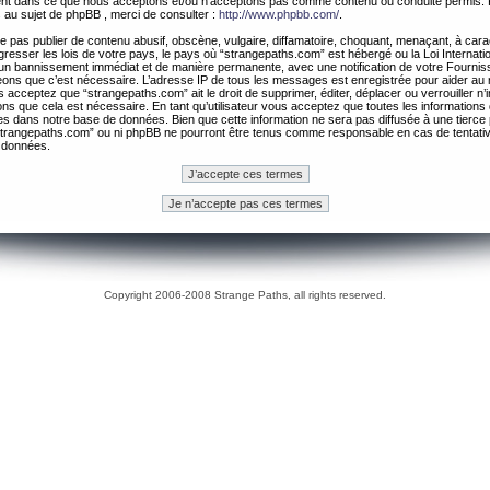
ement dans ce que nous acceptons et/ou n’acceptons pas comme contenu ou conduite permis. 
 au sujet de phpBB , merci de consulter :
http://www.phpbb.com/
.
 pas publier de contenu abusif, obscène, vulgaire, diffamatoire, choquant, menaçant, à cara
gresser les lois de votre pays, le pays où “strangepaths.com” est hébergé ou la Loi Internatio
un bannissement immédiat et de manière permanente, avec une notification de votre Fournis
geons que c’est nécessaire. L’adresse IP de tous les messages est enregistrée pour aider au
 acceptez que “strangepaths.com” ait le droit de supprimer, éditer, déplacer ou verrouiller n’
ns que cela est nécessaire. En tant qu’utilisateur vous acceptez que toutes les information
es dans notre base de données. Bien que cette information ne sera pas diffusée à une tierce 
trangepaths.com” ou ni phpBB ne pourront être tenus comme responsable en cas de tentativ
 données.
Copyright 2006-2008 Strange Paths, all rights reserved.