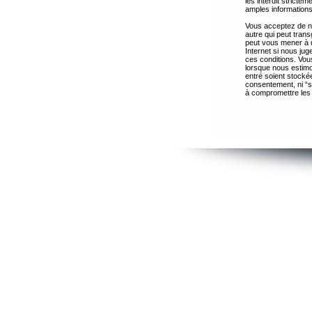
les interdit strict
amples informations
Vous acceptez de ne
autre qui peut trans
peut vous mener à 
Internet si nous ju
ces conditions. Vous
lorsque nous estimo
entré soient stocké
consentement, ni “s
à compromettre les