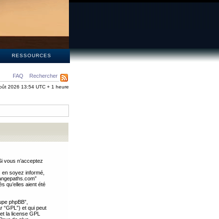
S
RESSOURCES
FAQ
Rechercher
oût 2026 13:54 UTC + 1 heure
Si vous n’acceptez
s en soyez informé,
trangepaths.com”
 qu’elles aient été
oupe phpBB”,
ar “GPL”) et qui peut
 et la license GPL