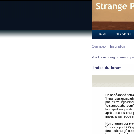
HOME
PHYSIQUE
Connexion
Inscription
Voir les messages sans rép
Index du forum
En accédant à “stra
“https://strangepat
pas d’être légalemen
“strangepaths.com”.
bien qu’il soit pru
après que les chang
mises à jour et/ou m
Notre forum est pro
“Équipes phpBB”) qui
être téléchargé dep