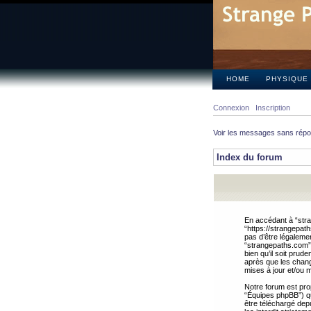
HOME
PHYSIQUE
Connexion
Inscription
Voir les messages sans rép
Index du forum
En accédant à “stra
“https://strangepat
pas d’être légalemen
“strangepaths.com”.
bien qu’il soit pru
après que les chang
mises à jour et/ou m
Notre forum est pro
“Équipes phpBB”) qui
être téléchargé dep