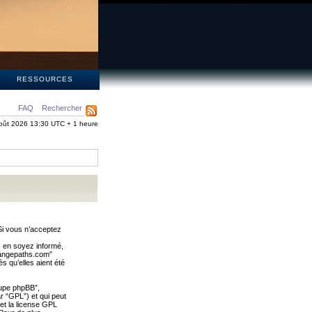
S
RESSOURCES
FAQ
Rechercher
oût 2026 13:30 UTC + 1 heure
Si vous n’acceptez
s en soyez informé,
trangepaths.com”
 qu’elles aient été
oupe phpBB”,
ar “GPL”) et qui peut
 et la license GPL