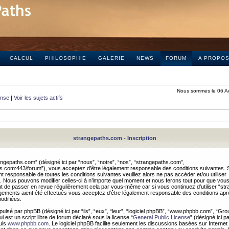
CALCUL
PHILOSOPHIE
GALERIE
NEWS
FORUM
A PROPO
Nous sommes le 06 A
onse
|
Voir les sujets actifs
strangepaths.com - Inscription
ngepaths.com” (désigné ici par “nous”, “notre”, “nos”, “strangepaths.com”,
hs.com:443/forum”), vous acceptez d’être légalement responsable des conditions suivantes. 
t responsable de toutes les conditions suivantes veuillez alors ne pas accéder et/ou utiliser
 Nous pouvons modifier celles-ci à n’importe quel moment et nous ferons tout pour que vou
dent de passer en revue régulièrement cela par vous-même car si vous continuez d’utiliser “s
ements aient été effectués vous acceptez d’être légalement responsable des conditions après
odifiées.
pulsé par phpBB (désigné ici par “ils”, “eux”, “leur”, “logiciel phpBB”, “www.phpbb.com”, “Gr
 est un script libre de forum déclaré sous la license “
General Public License
” (désigné ici p
uis
www.phpbb.com
. Le logiciel phpBB facilite seulement les discussions basées sur Internet