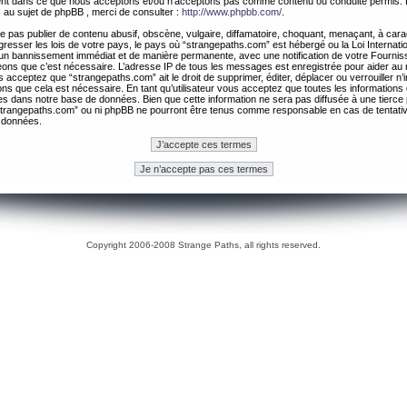
ement dans ce que nous acceptons et/ou n’acceptons pas comme contenu ou conduite permis. 
 au sujet de phpBB , merci de consulter :
http://www.phpbb.com/
.
 pas publier de contenu abusif, obscène, vulgaire, diffamatoire, choquant, menaçant, à cara
gresser les lois de votre pays, le pays où “strangepaths.com” est hébergé ou la Loi Internatio
un bannissement immédiat et de manière permanente, avec une notification de votre Fournis
geons que c’est nécessaire. L’adresse IP de tous les messages est enregistrée pour aider au
 acceptez que “strangepaths.com” ait le droit de supprimer, éditer, déplacer ou verrouiller n’
ns que cela est nécessaire. En tant qu’utilisateur vous acceptez que toutes les information
es dans notre base de données. Bien que cette information ne sera pas diffusée à une tierce 
trangepaths.com” ou ni phpBB ne pourront être tenus comme responsable en cas de tentativ
 données.
Copyright 2006-2008 Strange Paths, all rights reserved.