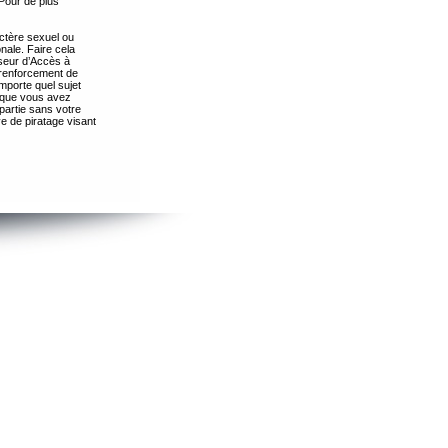
Pour de plus
ctère sexuel ou
nale. Faire cela
seur d’Accès à
 renforcement de
importe quel sujet
s que vous avez
partie sans votre
e de piratage visant