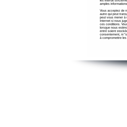
les interdit strict
amples informations
Vous acceptez de ne
autre qui peut trans
peut vous mener à 
Internet si nous ju
ces conditions. Vous
lorsque nous estimo
entré soient stocké
consentement, ni “s
à compromettre les