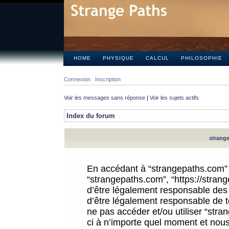
HOME
PHYSIQUE
CALCUL
PHILOSOPHIE
Connexion
Inscription
Voir les messages sans réponse
|
Voir les sujets actifs
Index du forum
strange
En accédant à “strangepaths.com” (d
“strangepaths.com”, “https://stra
d’être légalement responsable des 
d’être légalement responsable de to
ne pas accéder et/ou utiliser “str
ci à n’importe quel moment et nous