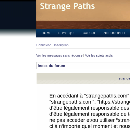
HOME
PHYSIQUE
CALCUL
PHILOSOPHIE
Connexion
Inscription
Voir les messages sans réponse
|
Voir les sujets actifs
Index du forum
strange
En accédant à “strangepaths.com” (d
“strangepaths.com”, “https://stra
d’être légalement responsable des 
d’être légalement responsable de to
ne pas accéder et/ou utiliser “str
ci à n’importe quel moment et nous