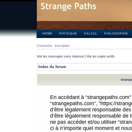
HOME
PHYSIQUE
CALCUL
PHILOSOPHIE
Connexion
Inscription
Voir les messages sans réponse
|
Voir les sujets actifs
Index du forum
strange
En accédant à “strangepaths.com” (d
“strangepaths.com”, “https://stra
d’être légalement responsable des 
d’être légalement responsable de to
ne pas accéder et/ou utiliser “str
ci à n’importe quel moment et nous