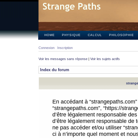
HOME
PHYSIQUE
CALCUL
PHILOSOPHIE
Connexion
Inscription
Voir les messages sans réponse
|
Voir les sujets actifs
Index du forum
strange
En accédant à “strangepaths.com” (d
“strangepaths.com”, “https://stra
d’être légalement responsable des 
d’être légalement responsable de to
ne pas accéder et/ou utiliser “str
ci à n’importe quel moment et nous