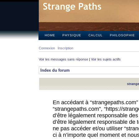
HOME
PHYSIQUE
CALCUL
PHILOSOPHIE
Connexion
Inscription
Voir les messages sans réponse
|
Voir les sujets actifs
Index du forum
strange
En accédant à “strangepaths.com” (d
“strangepaths.com”, “https://stra
d’être légalement responsable des 
d’être légalement responsable de to
ne pas accéder et/ou utiliser “str
ci à n’importe quel moment et nous