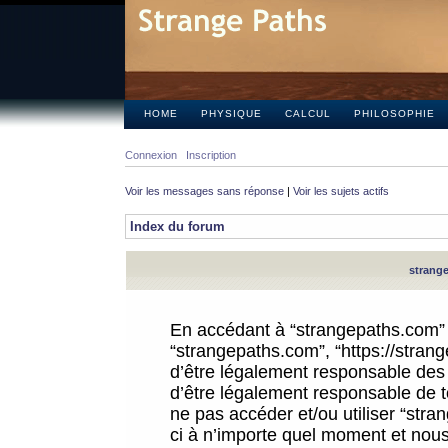
HOME
PHYSIQUE
CALCUL
PHILOSOPHIE
Connexion
Inscription
Voir les messages sans réponse
|
Voir les sujets actifs
Index du forum
strange
En accédant à “strangepaths.com” (d
“strangepaths.com”, “https://stra
d’être légalement responsable des 
d’être légalement responsable de to
ne pas accéder et/ou utiliser “str
ci à n’importe quel moment et nous