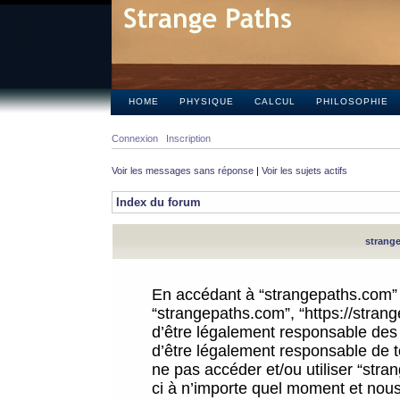
HOME
PHYSIQUE
CALCUL
PHILOSOPHIE
Connexion
Inscription
Voir les messages sans réponse
|
Voir les sujets actifs
Index du forum
strange
En accédant à “strangepaths.com” (d
“strangepaths.com”, “https://stra
d’être légalement responsable des 
d’être légalement responsable de to
ne pas accéder et/ou utiliser “str
ci à n’importe quel moment et nous