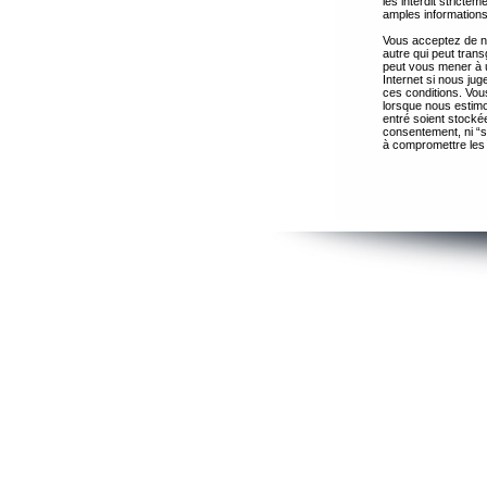
les interdit strict
amples informations
Vous acceptez de ne
autre qui peut trans
peut vous mener à 
Internet si nous ju
ces conditions. Vous
lorsque nous estimo
entré soient stocké
consentement, ni “s
à compromettre les