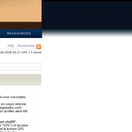
S
RESSOURCES
FAQ
Rechercher
oût 2026 03:17 UTC + 1 heure
Si vous n’acceptez
s en soyez informé,
trangepaths.com”
 qu’elles aient été
oupe phpBB”,
ar “GPL”) et qui peut
 et la license GPL