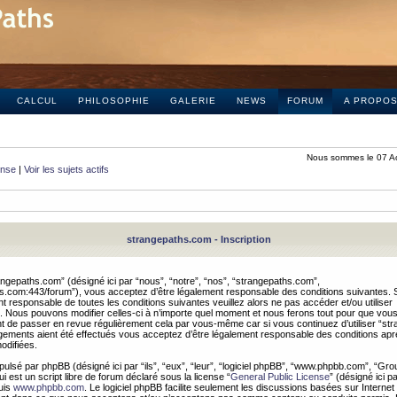
CALCUL
PHILOSOPHIE
GALERIE
NEWS
FORUM
A PROPO
Nous sommes le 07 A
onse
|
Voir les sujets actifs
strangepaths.com - Inscription
ngepaths.com” (désigné ici par “nous”, “notre”, “nos”, “strangepaths.com”,
hs.com:443/forum”), vous acceptez d’être légalement responsable des conditions suivantes. 
t responsable de toutes les conditions suivantes veuillez alors ne pas accéder et/ou utiliser
 Nous pouvons modifier celles-ci à n’importe quel moment et nous ferons tout pour que vou
dent de passer en revue régulièrement cela par vous-même car si vous continuez d’utiliser “s
ements aient été effectués vous acceptez d’être légalement responsable des conditions après
odifiées.
pulsé par phpBB (désigné ici par “ils”, “eux”, “leur”, “logiciel phpBB”, “www.phpbb.com”, “Gr
 est un script libre de forum déclaré sous la license “
General Public License
” (désigné ici p
uis
www.phpbb.com
. Le logiciel phpBB facilite seulement les discussions basées sur Internet