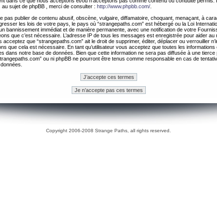
ement dans ce que nous acceptons et/ou n’acceptons pas comme contenu ou conduite permis. 
 au sujet de phpBB , merci de consulter :
http://www.phpbb.com/
.
 pas publier de contenu abusif, obscène, vulgaire, diffamatoire, choquant, menaçant, à cara
gresser les lois de votre pays, le pays où “strangepaths.com” est hébergé ou la Loi Internatio
un bannissement immédiat et de manière permanente, avec une notification de votre Fournis
geons que c’est nécessaire. L’adresse IP de tous les messages est enregistrée pour aider au
 acceptez que “strangepaths.com” ait le droit de supprimer, éditer, déplacer ou verrouiller n’
ns que cela est nécessaire. En tant qu’utilisateur vous acceptez que toutes les information
es dans notre base de données. Bien que cette information ne sera pas diffusée à une tierce 
trangepaths.com” ou ni phpBB ne pourront être tenus comme responsable en cas de tentativ
 données.
Copyright 2006-2008 Strange Paths, all rights reserved.