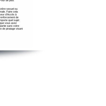
Pour de plus
ctère sexuel ou
nale. Faire cela
seur d’Accès à
 renforcement de
importe quel sujet
s que vous avez
partie sans votre
e de piratage visant