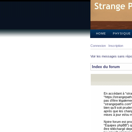
HOME
PHYSIQUE
Connexion
Inscription
Voir les messages sans rép
Index du forum
En accédant à “stra
“https://strangepat
pas d’être légalemen
“strangepaths.com”.
bien qu’il soit pru
après que les chang
mises à jour et/ou m
Notre forum est pro
“Équipes phpBB”) qui
être téléchargé dep