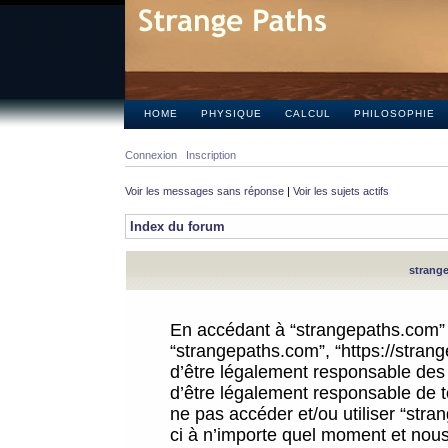
HOME
PHYSIQUE
CALCUL
PHILOSOPHIE
Connexion
Inscription
Voir les messages sans réponse
|
Voir les sujets actifs
Index du forum
strange
En accédant à “strangepaths.com” (d
“strangepaths.com”, “https://stra
d’être légalement responsable des 
d’être légalement responsable de to
ne pas accéder et/ou utiliser “str
ci à n’importe quel moment et nous