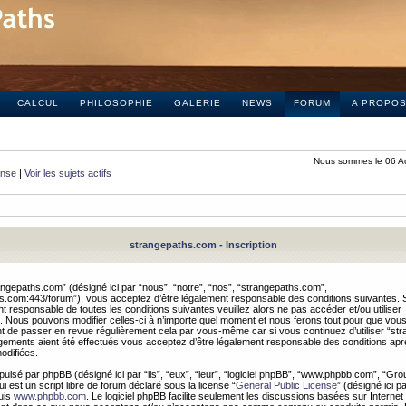
CALCUL
PHILOSOPHIE
GALERIE
NEWS
FORUM
A PROPO
Nous sommes le 06 A
onse
|
Voir les sujets actifs
strangepaths.com - Inscription
ngepaths.com” (désigné ici par “nous”, “notre”, “nos”, “strangepaths.com”,
hs.com:443/forum”), vous acceptez d’être légalement responsable des conditions suivantes. 
t responsable de toutes les conditions suivantes veuillez alors ne pas accéder et/ou utiliser
 Nous pouvons modifier celles-ci à n’importe quel moment et nous ferons tout pour que vou
dent de passer en revue régulièrement cela par vous-même car si vous continuez d’utiliser “s
ements aient été effectués vous acceptez d’être légalement responsable des conditions après
odifiées.
pulsé par phpBB (désigné ici par “ils”, “eux”, “leur”, “logiciel phpBB”, “www.phpbb.com”, “Gr
 est un script libre de forum déclaré sous la license “
General Public License
” (désigné ici p
uis
www.phpbb.com
. Le logiciel phpBB facilite seulement les discussions basées sur Internet