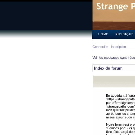
HOME
PHYSIQUE
Connexion
Inscription
Voir les messages sans rép
Index du forum
En accédant à “stra
“https://strangepat
pas d’être légalemen
“strangepaths.com”.
bien qu’il soit pru
après que les chang
mises à jour et/ou m
Notre forum est pro
“Équipes phpBB”) qui
être téléchargé dep