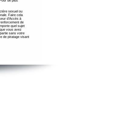
Pour de plus
ctère sexuel ou
nale. Faire cela
seur d’Accès à
 renforcement de
importe quel sujet
s que vous avez
partie sans votre
e de piratage visant