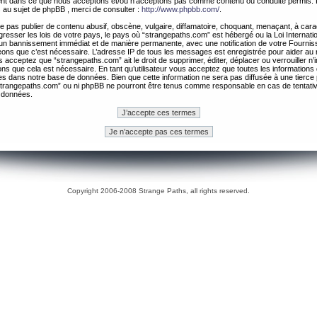
ement dans ce que nous acceptons et/ou n’acceptons pas comme contenu ou conduite permis. 
 au sujet de phpBB , merci de consulter :
http://www.phpbb.com/
.
 pas publier de contenu abusif, obscène, vulgaire, diffamatoire, choquant, menaçant, à cara
gresser les lois de votre pays, le pays où “strangepaths.com” est hébergé ou la Loi Internatio
un bannissement immédiat et de manière permanente, avec une notification de votre Fournis
geons que c’est nécessaire. L’adresse IP de tous les messages est enregistrée pour aider au
 acceptez que “strangepaths.com” ait le droit de supprimer, éditer, déplacer ou verrouiller n’
ns que cela est nécessaire. En tant qu’utilisateur vous acceptez que toutes les information
es dans notre base de données. Bien que cette information ne sera pas diffusée à une tierce 
trangepaths.com” ou ni phpBB ne pourront être tenus comme responsable en cas de tentativ
 données.
Copyright 2006-2008 Strange Paths, all rights reserved.