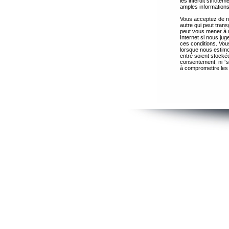
les interdit strict
amples informations
Vous acceptez de ne
autre qui peut trans
peut vous mener à 
Internet si nous ju
ces conditions. Vous
lorsque nous estimo
entré soient stocké
consentement, ni “s
à compromettre les