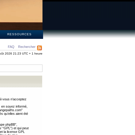
S
RESSOURCES
FAQ
Rechercher
oût 2026 21:23 UTC + 1 heure
Si vous n’acceptez
s en soyez informé,
trangepaths.com”
 qu’elles aient été
oupe phpBB”,
ar “GPL”) et qui peut
 et la license GPL