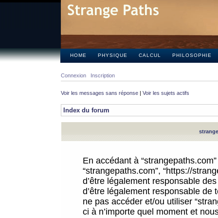
HOME
PHYSIQUE
CALCUL
PHILOSOPHIE
Connexion
Inscription
Voir les messages sans réponse
|
Voir les sujets actifs
Index du forum
strange
En accédant à “strangepaths.com” (d
“strangepaths.com”, “https://stra
d’être légalement responsable des 
d’être légalement responsable de to
ne pas accéder et/ou utiliser “str
ci à n’importe quel moment et nous