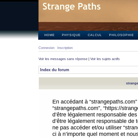
HOME
PHYSIQUE
CALCUL
PHILOSOPHIE
Connexion
Inscription
Voir les messages sans réponse
|
Voir les sujets actifs
Index du forum
strange
En accédant à “strangepaths.com” (d
“strangepaths.com”, “https://stra
d’être légalement responsable des 
d’être légalement responsable de to
ne pas accéder et/ou utiliser “str
ci à n’importe quel moment et nous