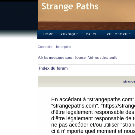
HOME
PHYSIQUE
CALCUL
PHILOSOPHIE
Connexion
Inscription
Voir les messages sans réponse
|
Voir les sujets actifs
Index du forum
strange
En accédant à “strangepaths.com” (d
“strangepaths.com”, “https://stra
d’être légalement responsable des 
d’être légalement responsable de to
ne pas accéder et/ou utiliser “str
ci à n’importe quel moment et nous