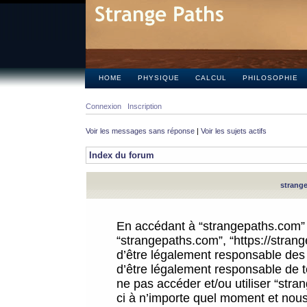
HOME
PHYSIQUE
CALCUL
PHILOSOPHIE
Connexion
Inscription
Voir les messages sans réponse
|
Voir les sujets actifs
Index du forum
strange
En accédant à “strangepaths.com” (d
“strangepaths.com”, “https://stra
d’être légalement responsable des 
d’être légalement responsable de to
ne pas accéder et/ou utiliser “str
ci à n’importe quel moment et nous