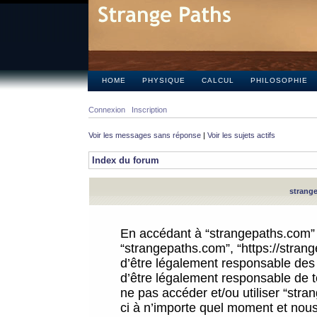
HOME
PHYSIQUE
CALCUL
PHILOSOPHIE
Connexion
Inscription
Voir les messages sans réponse
|
Voir les sujets actifs
Index du forum
strange
En accédant à “strangepaths.com” (d
“strangepaths.com”, “https://stra
d’être légalement responsable des 
d’être légalement responsable de to
ne pas accéder et/ou utiliser “str
ci à n’importe quel moment et nous